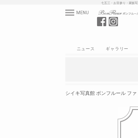
七五三・お宮参
MENU
ニュース
ギャラリー
スタジオ
写真
衣装
シイキ写真館
シイキ写真館 ボンフルール ファミ St