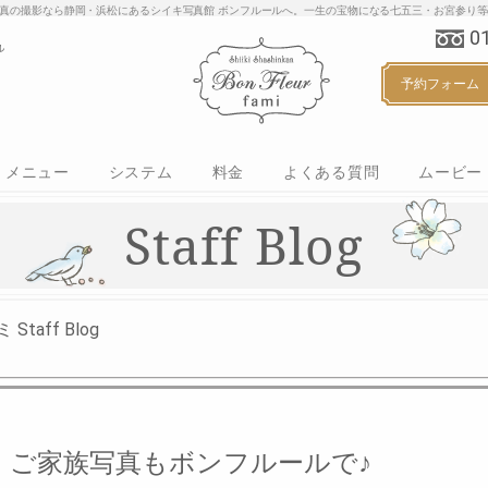
り・家族写真の撮影なら静岡・浜松にあるシイキ写真館 ボンフルールへ。一生の宝物にな
0
予約フォーム
メニュー
システム
料金
よくある質問
ムービー
マタニティ
ベビー
ハーフバースデー
お誕生日
七五三
ご入学・ご入園
カジュアルフォト
Staff Blog
aff Blog
ご家族写真もボンフルールで♪