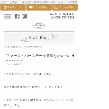
七五三・お宮参り・家族写真の撮影なら静岡・浜松にあるシイキ写真館
予約フォーム
LINEお問合せ
メールお問合せ
ボンフルールへ。一生の宝物になる七五三・お宮参り等の家族写真を撮
影します。
0120-871-487
053-450-7508
Staff Blog
シイキ写真館 ボンフルール ファミ Staff Blog
ファーストバースデーを素敵な思い出に★
NEW 2023.01.14
テーマ：お誕生日
こんにちは！ボンフルールのMIUです♪
夏生まれの皆様お誕生日おめでとうございます☆
生まれてから初めての誕生日は、赤ちゃんにとってもご両
親にとっても、