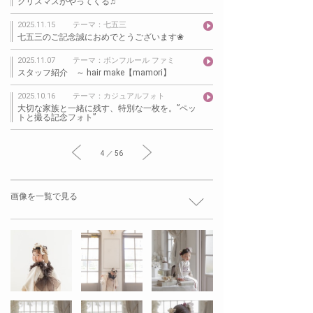
クリスマスがやってくる♫
2025.11.15
テーマ：七五三
七五三のご記念誠におめでとうございます❀
2025.11.07
テーマ：ボンフルール ファミ
スタッフ紹介 ～ hair make【mamori】
2025.10.16
テーマ：カジュアルフォト
大切な家族と一緒に残す、特別な一枚を。”ペッ
トと撮る記念フォト”
4 ／ 56
画像を一覧で見る