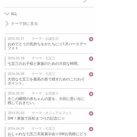
ALL
テーマ別に見る
2016.05.21
テーマ：お誕生日
おめでとうの気持ちをかたちに☆1才バースデー
フォト
2016.05.18
テーマ：七五三
七五三のお子様と家族のための大切な時間。
2016.05.08
テーマ：七五三
大切な七五三を最高の形で残すためのこだわり
ポイント。
2016.05.07
テーマ：お宮参り
今この瞬間の赤ちゃんの姿を、大切に思い出に
残しておきたい。
2016.05.03
テーマ：カジュアルフォト
GW！家族で浜松まつりの記念に☆
2016.04.29
テーマ：七五三
おしゃれな七五三衣装展示会☆GWお気軽にどう