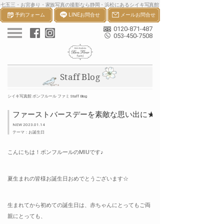
七五三・お宮参り・家族写真の撮影なら静岡・浜松にあるシイキ写真館
予約フォーム
LINEお問合せ
メールお問合せ
ボンフルールへ。一生の宝物になる七五三・お宮参り等の家族写真を撮
影します。
0120-871-487
053-450-7508
Staff Blog
シイキ写真館 ボンフルール ファミ Staff Blog
ファーストバースデーを素敵な思い出に★
NEW 2023.01.14
テーマ：お誕生日
こんにちは！ボンフルールのMIUです♪
夏生まれの皆様お誕生日おめでとうございます☆
生まれてから初めての誕生日は、赤ちゃんにとってもご両
親にとっても、