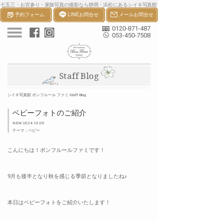
七五三・お宮参り・家族写真の撮影なら静岡・浜松にあるシイキ写真館
予約フォーム
LINEお問合せ
メールお問合せ
ボンフルールへ。一生の宝物になる七五三・お宮参り等の家族写真を撮
影します。
0120-871-487
053-450-7508
Staff Blog
シイキ写真館 ボンフルール ファミ Staff Blog
ベビーフォトのご紹介
NEW 2024.10.05
テーマ：ベビー
こんにちは！ボンフルールファミです！
9月も後半となり秋を感じる季節となりましたね♪
本日はベビーフォトをご紹介いたします！