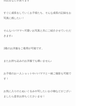
日記念などがあります
すぐに成長をしていくお子様たち、そんな成長の記録をお
写真に残したい！
そんなパパママへ可愛いお写真と共にご紹介させていただ
きます♪
2着のお洋服をご着用が可能です。
またお持ち込みのお洋服でも構いません♪
お子様のお一人ショットやパパママと一緒ご撮影も可能で
す！
お気に入りのとぬいぐるみや写したいお小物などがござい
ましたら是非お持ちくださいませ！