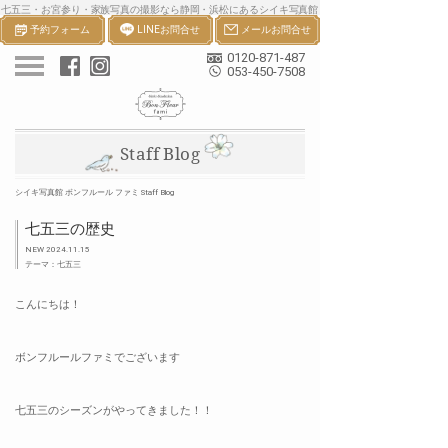
七五三・お宮参り・家族写真の撮影なら静岡・浜松にあるシイキ写真館
予約フォーム
LINEお問合せ
メールお問合せ
ボンフルールへ。一生の宝物になる七五三・お宮参り等の家族写真を撮
影します。
0120-871-487
053-450-7508
Staff Blog
シイキ写真館 ボンフルール ファミ Staff Blog
七五三の歴史
NEW 2024.11.15
テーマ：七五三
こんにちは！
ボンフルールファミでございます
七五三のシーズンがやってきました！！