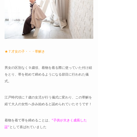
★７才女の子・・・帯解き
男女の区別なく９歳頃、着物を着る際に使っていた付け紐
をとり、帯を初めて締めるようになる節目に行われた儀
式。
江戸時代頃に７歳の女児が行う儀式に変わり、この帯解を
経て大人の女性へ歩み始めると認められていたそうです！
着物を着て帯を締めることは、
”子供が大きく成長した
証”
として喜ばれていました