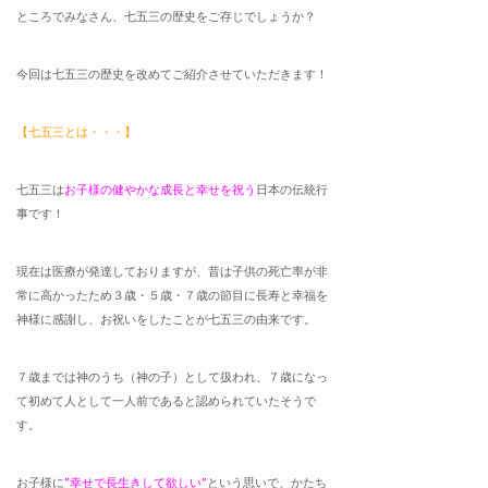
ところでみなさん、七五三の歴史をご存じでしょうか？
今回は七五三の歴史を改めてご紹介させていただきます！
【七五三とは・・・】
七五三は
お子様の健やかな成長と幸せを祝う
日本の伝統行
事です！
現在は医療が発達しておりますが、昔は子供の死亡率が非
常に高かったため３歳・５歳・７歳の節目に長寿と幸福を
神様に感謝し、お祝いをしたことが七五三の由来です。
７歳までは神のうち（神の子）として扱われ、７歳になっ
て初めて人として一人前であると認められていたそうで
す。
お子様に
”幸せで長生きして欲しい”
という思いで、かたち