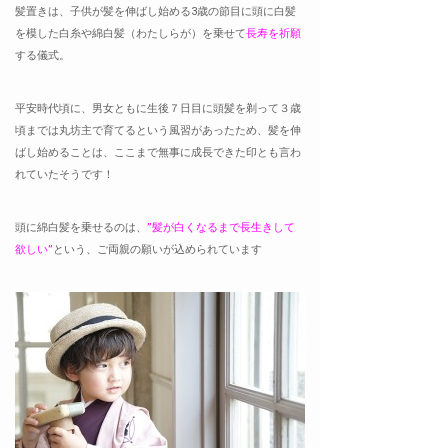
髪置きは、子供が髪を伸ばし始める3歳の節目に頭に白髪
を模した白糸や綿白髪（わたしらが）を乗せて
長寿を祈願
する儀式。
平安時代頃に、男女ともに生後７日目に頭髪を剃って３歳
頃までは丸坊主で育てるという風習があったため、髪を伸
ばし始めることは、ここまで無事に成長できた印とも言わ
れていたそうです！
頭に綿白髪を乗せるのは、
”髪が白くなるまで長生きして
欲しい”
という、ご両親の願いが込められています