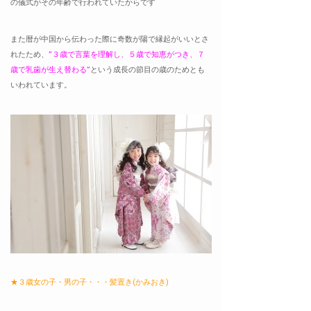
の儀式がその年齢で行われていたからです
また暦が中国から伝わった際に奇数が陽で縁起がいいとさ
れたため、
”３歳で言葉を理解し、５歳で知恵がつき、７
歳で乳歯が生え替わる”
という成長の節目の歳のためとも
いわれています。
★３歳女の子・男の子・・・髪置き(かみおき)