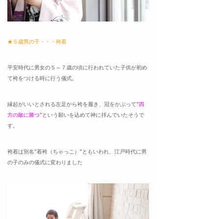
★５歳男の子・・・袴着
平安時代に男女の５～７歳の頃に行われていた子供が初め
て袴をつける時に行う儀式。
縁起がいいとされる左足から袴を履き、冠をかぶって
”四
方の敵に勝つ”
という願いを
込めて神に拝んでいたそうで
す。
袴着は別名”着袴（ちゃっこ）”ともいわれ、江戸時代に男
の子のみの儀式に変わりました