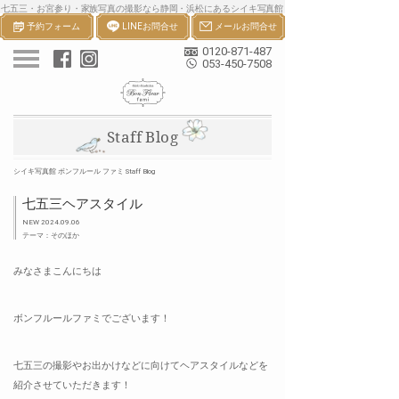
七五三・お宮参り・家族写真の撮影なら静岡・浜松にあるシイキ写真館
予約フォーム
LINEお問合せ
メールお問合せ
ボンフルールへ。一生の宝物になる七五三・お宮参り等の家族写真を撮
影します。
0120-871-487
053-450-7508
Staff Blog
シイキ写真館 ボンフルール ファミ Staff Blog
七五三ヘアスタイル
NEW 2024.09.06
テーマ：そのほか
みなさまこんにちは
ボンフルールファミでございます！
七五三の撮影やお出かけなどに向けてヘアスタイルなどを
紹介させていただきます！