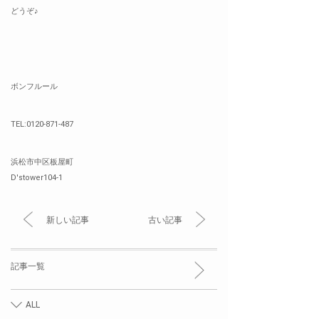
どうぞ♪
ボンフルール
TEL:0120-871-487
浜松市中区板屋町
D'stower104-1
新しい記事
古い記事
記事一覧
ALL