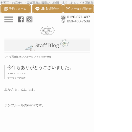
七五三・お宮参り・家族写真の撮影なら静岡・浜松にあるシイキ写真館
予約フォーム
LINEお問合せ
メールお問合せ
ボンフルールへ。一生の宝物になる七五三・お宮参り等の家族写真を撮
影します。
0120-871-487
053-450-7508
Staff Blog
シイキ写真館 ボンフルール ファミ Staff Blog
今年もありがとうございました。
NEW 2015.12.27
テーマ：そのほか
みなさまこんにちは。
ボンフルールのnanaです。