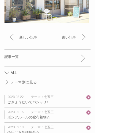
新しい記事
古い記事
記事一覧
ALL
テーマ別に見る
2023.02.22
テーマ：七五三
ごきょうだいでパシャリ♪
2023.02.15
テーマ：七五三
ボンフルールの被布着物☆
2023.02.10
テーマ：七五三
今日はお姫様気分☆