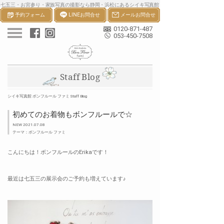
七五三・お宮参り・家族写真の撮影なら静岡・浜松にあるシイキ写真館
予約フォーム
LINEお問合せ
メールお問合せ
ボンフルールへ。一生の宝物になる七五三・お宮参り等の家族写真を撮
影します。
0120-871-487
053-450-7508
Staff Blog
シイキ写真館 ボンフルール ファミ Staff Blog
初めてのお着物もボンフルールで☆
NEW 2021.07.08
テーマ：ボンフルール ファミ
こんにちは！ボンフルールのErikaです！
最近は七五三の展示会のご予約も増えています♪