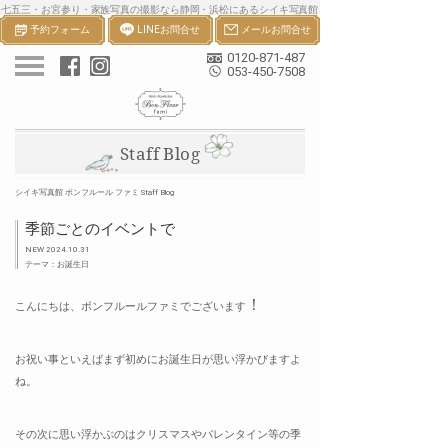
七五三・お宮参り・家族写真の撮影なら静岡・浜松にあるシイキ写真館
予約フォーム
LINEお問合せ
メールお問合せ
ボンフルールへ。一生の宝物になる七五三・お宮参り等の家族写真を撮
影します。
0120-871-487
053-450-7508
Staff Blog
シイキ写真館 ボンフルール ファミ Staff Blog
季節ごとのイベントで
NEW 2024.10.31
テーマ：お誕生日
！
こんにちは、ボンフルールファミでございます
お祝い事といえばまず初めにお誕生日が思い浮かびますよ
ね。
その次に思い浮かぶのはクリスマスやバレンタイン等の季