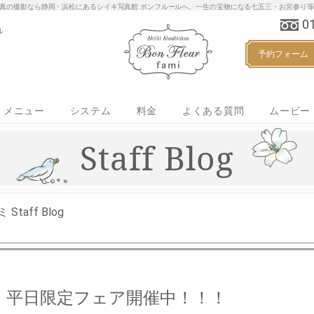
り・家族写真の撮影なら静岡・浜松にあるシイキ写真館 ボンフルールへ。一生の宝物にな
0
予約フォーム
メニュー
システム
料金
よくある質問
ムービー
マタニティ
ベビー
ハーフバースデー
お誕生日
七五三
ご入学・ご入園
カジュアルフォト
Staff Blog
aff Blog
平日限定フェア開催中！！！