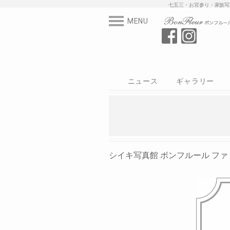
七五三・お宮参
MENU
ニュース
ギャラリー
スタジオ
写真
衣装
シイキ写真館
シイキ写真館 ボンフルール ファミ St