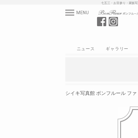
七五三・お宮参
MENU
ニュース
ギャラリー
スタジオ
写真
衣装
シイキ写真館
シイキ写真館 ボンフルール ファミ St