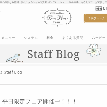
り・家族写真の撮影なら静岡・浜松にあるシイキ写真館 ボンフルールへ。一生の宝物にな
0
予約フォーム
メニュー
システム
料金
よくある質問
ムービー
マタニティ
ベビー
ハーフバースデー
お誕生日
七五三
ご入学・ご入園
カジュアルフォト
Staff Blog
aff Blog
平日限定フェア開催中！！！