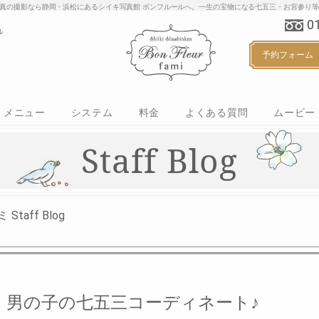
り・家族写真の撮影なら静岡・浜松にあるシイキ写真館 ボンフルールへ。一生の宝物にな
0
予約フォーム
メニュー
システム
料金
よくある質問
ムービー
マタニティ
ベビー
ハーフバースデー
お誕生日
七五三
ご入学・ご入園
カジュアルフォト
Staff Blog
aff Blog
男の子の七五三コーディネート♪