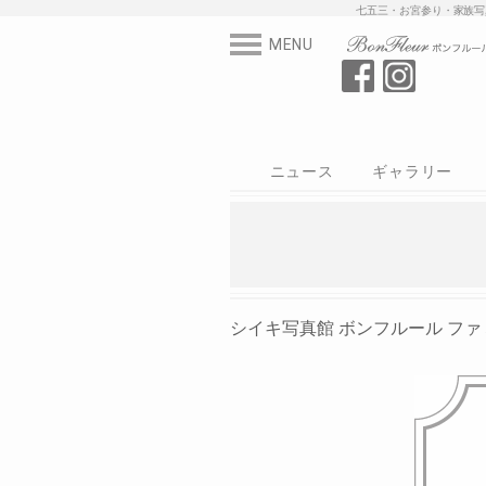
七五三・お宮参
MENU
ニュース
ギャラリー
スタジオ
写真
衣装
シイキ写真館
シイキ写真館 ボンフルール ファミ St