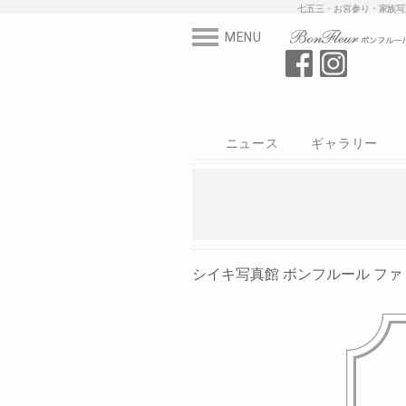
七五三・お宮参
MENU
ニュース
ギャラリー
スタジオ
写真
衣装
シイキ写真館
シイキ写真館 ボンフルール ファミ St