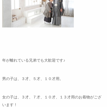
年が離れている兄弟でも大歓迎です♪
男の子は、３才、５才、１０才用。
女の子は、３才、７才、１０才、１３才用のお着物がござ
います！