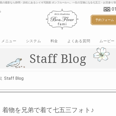
り・家族写真の撮影なら静岡・浜松にあるシイキ写真館 ボンフルールへ。一生の宝物にな
0
予約フォーム
メニュー
システム
料金
よくある質問
ムービー
マタニティ
ベビー
ハーフバースデー
お誕生日
七五三
ご入学・ご入園
カジュアルフォト
Staff Blog
aff Blog
着物を兄弟で着て七五三フォト♪