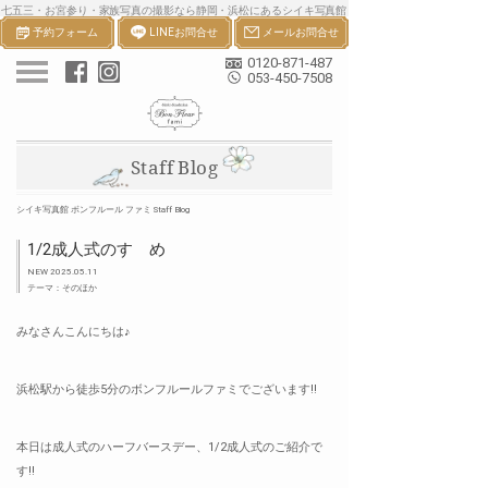
七五三・お宮参り・家族写真の撮影なら静岡・浜松にあるシイキ写真館
予約フォーム
LINEお問合せ
メールお問合せ
ボンフルールへ。一生の宝物になる七五三・お宮参り等の家族写真を撮
影します。
0120-871-487
053-450-7508
Staff Blog
シイキ写真館 ボンフルール ファミ Staff Blog
1/2成人式のすゝめ
NEW 2025.05.11
テーマ：そのほか
みなさんこんにちは♪
浜松駅から徒歩5分のボンフルールファミでございます!!
本日は成人式のハーフバースデー、1/2成人式のご紹介で
す!!