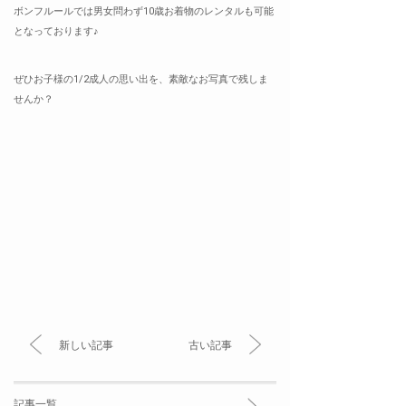
ボンフルールでは男女問わず10歳お着物のレンタルも可能
となっております♪
ぜひお子様の1/2成人の思い出を、素敵なお写真で残しま
せんか？
新しい記事
古い記事
記事一覧