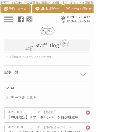
七五三・お宮参り・家族写真の撮影なら静岡・浜松にあるシイキ写真館
予約フォーム
LINEお問合せ
メールお問合せ
ボンフルールへ。一生の宝物になる七五三・お宮参り等の家族写真を撮
影します。
0120-871-487
053-450-7508
Staff Blog
シイキ写真館 ボンフルール ファミ Staff Blog
記事一覧
ALL
テーマ別に見る
2026.08.05
テーマ：お誕生日
【※8月限定】サマーキャンペーン好評継続中!!
2026.08.01
テーマ：お持ち込みアイテム