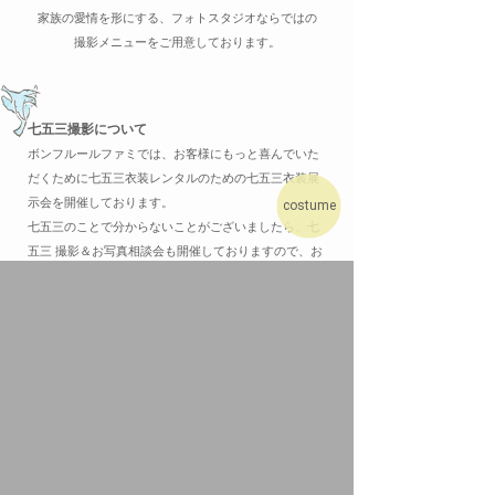
家族の愛情を形にする、フォトスタジオ
ならではの
撮影メニューを
ご用意しております。
七五三撮影について
ボンフルールファミでは、お客様にもっと喜んでいた
だくために七五三衣装レンタルのための七五三衣装展
示会を開催しております。
costume
七五三のことで分からないことがございましたら、七
五三 撮影＆お写真相談会も開催しておりますので、お
気軽にご相談ください。
お子様の記念日撮影について
お宮参り、百日記念、赤ちゃん撮影、マタニティフォ
ト、ニューボーンフォト、ハーフバースデー、バース
デー お誕生日記念、入園・入学・卒園・卒業、家族写
真、カジュアルフォト等 人生の節目節目の記念日撮影
だけではなくそれぞれのご記念の衣装レンタルも承っ
ております。
※ニューボーンフォトにつきましては一度ご相談くだ