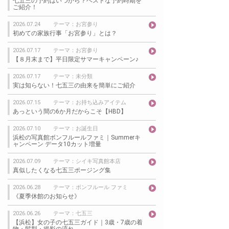
七五三の予約はいつから？ベストな予約時期を
ご紹介！
2026.07.24
テーマ：お宮参り
初めての家族行事「お宮参り」とは？
2026.07.17
テーマ：お宮参り
【８月末まで】平日限定サマーキャンペーン♪
2026.07.17
テーマ：未分類
実は知らない！七五三の由来を簡単にご紹介
2026.07.15
テーマ：お持ち込みアイテム
あっという間の6か月だからこそ【HBD】
2026.07.10
テーマ：お誕生日
浜松の写真館ボンフルールファミ｜Summerキ
ャンペーン データ10カット増量
2026.07.09
テーマ：シイキ写真館本店
真似したくなる七五三ポージング集
2026.06.28
テーマ：ボンフルール ファミ
《夏季休館のお知らせ》
2026.06.26
テーマ：七五三
【浜松】女の子の七五三ガイド｜3歳・7歳の着