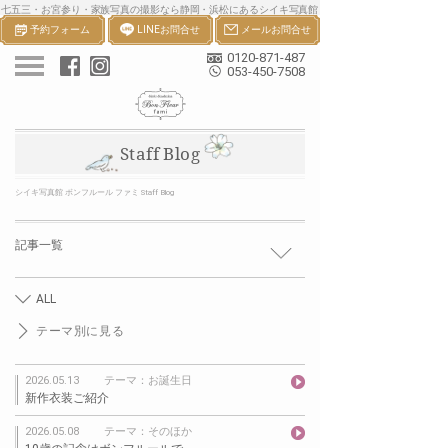
七五三・お宮参り・家族写真の撮影なら静岡・浜松にあるシイキ写真館
予約フォーム
LINEお問合せ
メールお問合せ
ボンフルールへ。一生の宝物になる七五三・お宮参り等の家族写真を撮
影します。
0120-871-487
053-450-7508
Staff Blog
シイキ写真館 ボンフルール ファミ Staff Blog
記事一覧
ALL
テーマ別に見る
2026.05.13
テーマ：お誕生日
新作衣装ご紹介
2026.05.08
テーマ：そのほか