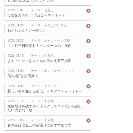
10歳の記念はボンフルールで
2026.05.01
テーマ：七五三
”3歳女の子向け” 753コーディネート
2026.04.26
テーマ：カジュアルフォト
わんちゃんとご一緒に！
2026.04.23
テーマ：キャンペーン情報
【４月平日限定】キャンペーンのご案内
2026.04.15
テーマ：七五三
まるでモデルさん！女の子の七五三撮影
2026.04.09
テーマ：ボンフルール ファミ
”今の姿”をお写真で
2026.04.03
テーマ：マタニティ
新しい命を迎える前に。～マタニティフォト～
2026.03.14
テーマ：未分類
家族写真を残すタイミングって？今だから残し
たい大切な一枚
2026.03.06
テーマ：未分類
春休みは七五三の前撮りにおすすめです